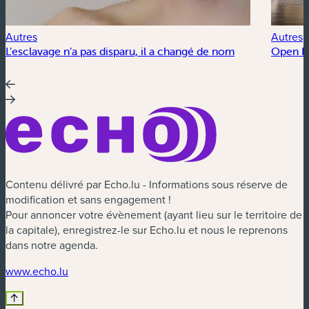
Autres
Autres
L’esclavage n’a pas disparu, il a changé de nom
Open Fl
Contenu délivré par Echo.lu - Informations sous réserve de
modification et sans engagement !
Pour annoncer votre évènement (ayant lieu sur le territoire de
la capitale), enregistrez-le sur Echo.lu et nous le reprenons
dans notre agenda.
(nouvelle fenêtre)
www.echo.lu