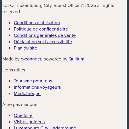
LCTO - Luxembourg City Tourist Office © 2026 all rights
reserved
Conditions d'utilisation
Politique de confidentialité
Conditions générales de vente
Déclaration sur l'accessibilité
Plan du site
(nouvelle fenêtre)
(nouvelle fenêtre)
Made by
e-connect
, powered by
Quilium
Liens utiles
Tourisme pour tous
Informations voyageurs
Médiathèque
À ne pas manquer
Que faire
Visites guidées
Luxembourg City Underground