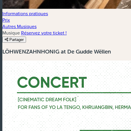
Informations pratiques
Prix
Autres Musiques
Musique
Réservez votre ticket !
Partager
LÖHWENZAHNHONIG at De Gudde Wëllen