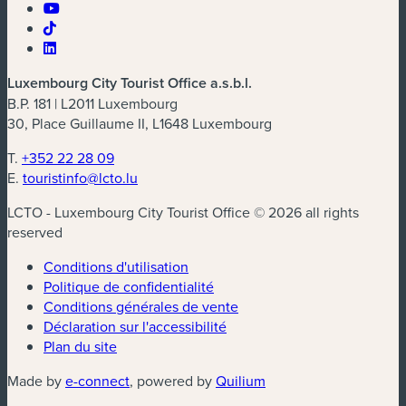
Luxembourg City Tourist Office a.s.b.l.
B.P. 181 | L2011 Luxembourg
30, Place Guillaume II, L1648 Luxembourg
T.
+352 22 28 09
E.
touristinfo@lcto.lu
LCTO - Luxembourg City Tourist Office © 2026 all rights
reserved
Conditions d'utilisation
Politique de confidentialité
Conditions générales de vente
Déclaration sur l'accessibilité
Plan du site
(nouvelle fenêtre)
(nouvelle fenêtre)
Made by
e-connect
, powered by
Quilium