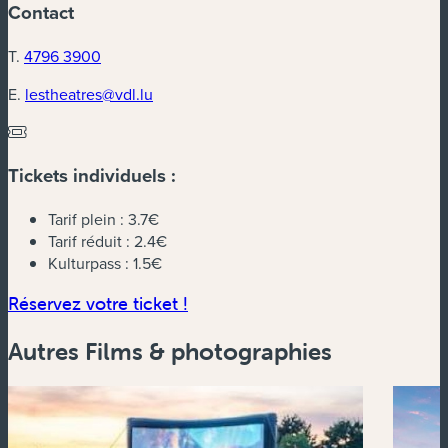
Contact
T.
4796 3900
E.
lestheatres@vdl.lu
Tickets individuels :
Tarif plein :
3.7€
Tarif réduit :
2.4€
Kulturpass :
1.5€
(nouvelle fenêtre)
Réservez votre ticket !
Autres Films & photographies