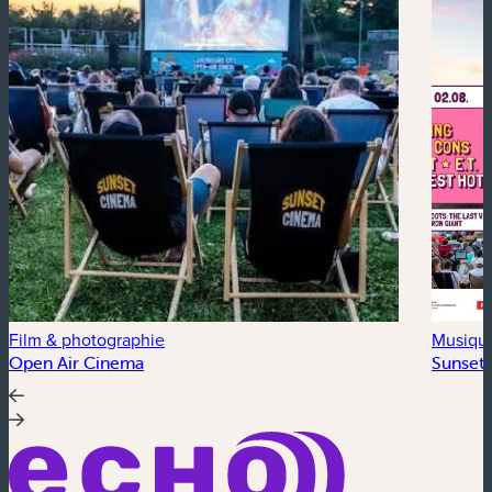
Film & photographie
Musiqu
Open Air Cinema
Sunset 