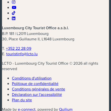
Luxembourg City Tourist Office a.s.b.l.
B.P. 181 | L2011 Luxembourg
30, Place Guillaume II, L1648 Luxembourg
T.
+352 22 28 09
E.
touristinfo@lcto.lu
LCTO - Luxembourg City Tourist Office © 2026 all rights
reserved
Conditions d'utilisation
Politique de confidentialité
Conditions générales de vente
Déclaration sur l'accessibilité
Plan du site
(nouvelle fenêtre)
(nouvelle fenêtre)
Made by
e-connect
, powered by
Quilium