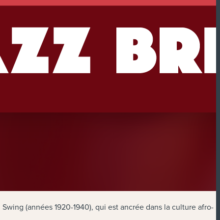
Swing (années 1920-1940), qui est ancrée dans la culture afro-