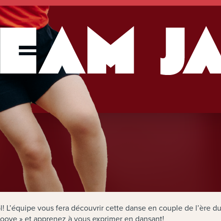
 L’équipe vous fera découvrir cette danse en couple de l’ère du 
roove » et apprenez à vous exprimer en dansant!