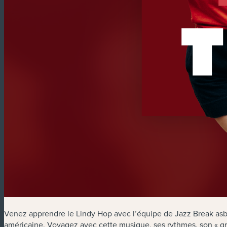
Venez apprendre le Lindy Hop avec l’équipe de Jazz Break asbl!
américaine. Voyagez avec cette musique, ses rythmes, son « g