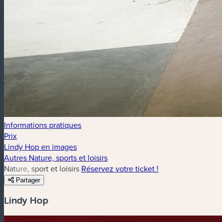
Informations pratiques
Prix
Lindy Hop en images
Autres Nature, sports et loisirs
Nature, sport et loisirs
Réservez votre ticket !
Partager
Lindy Hop