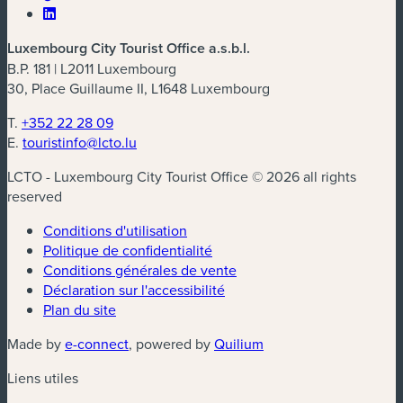
Luxembourg City Tourist Office a.s.b.l.
B.P. 181 | L2011 Luxembourg
30, Place Guillaume II, L1648 Luxembourg
T.
+352 22 28 09
E.
touristinfo@lcto.lu
LCTO - Luxembourg City Tourist Office © 2026 all rights
reserved
Conditions d'utilisation
Politique de confidentialité
Conditions générales de vente
Déclaration sur l'accessibilité
Plan du site
(nouvelle fenêtre)
(nouvelle fenêtre)
Made by
e-connect
, powered by
Quilium
Liens utiles