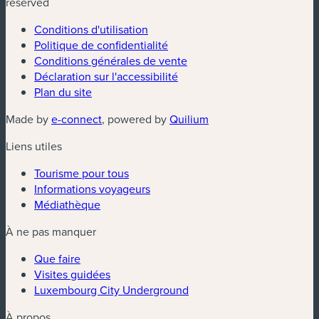
reserved
Conditions d'utilisation
Politique de confidentialité
Conditions générales de vente
Déclaration sur l'accessibilité
Plan du site
(nouvelle fenêtre)
(nouvelle fenêtre)
Made by
e-connect
, powered by
Quilium
Liens utiles
Tourisme pour tous
Informations voyageurs
Médiathèque
À ne pas manquer
Que faire
Visites guidées
Luxembourg City Underground
À propos