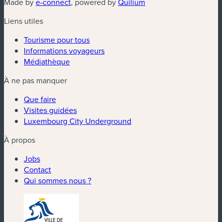
(nouvelle fenêtre)
(nouvelle fenêtre)
Made by
e-connect
, powered by
Quilium
Liens utiles
Tourisme pour tous
Informations voyageurs
Médiathèque
À ne pas manquer
Que faire
Visites guidées
Luxembourg City Underground
À propos
Jobs
Contact
Qui sommes nous ?
(nouvelle fenêtre)