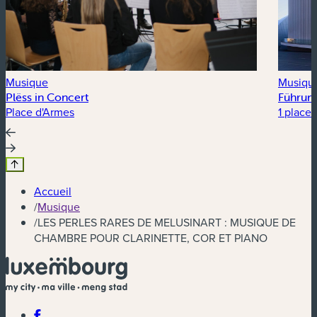
Musique
Musiqu
Plëss in Concert
Führung
Place d'Armes
1 place 
Accueil
/
Musique
/
LES PERLES RARES DE MELUSINART : MUSIQUE DE
CHAMBRE POUR CLARINETTE, COR ET PIANO