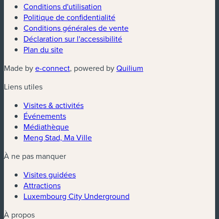
Conditions d'utilisation
Politique de confidentialité
Conditions générales de vente
Déclaration sur l'accessibilité
Plan du site
(nouvelle fenêtre)
(nouvelle fenêtre)
Made by
e-connect
, powered by
Quilium
Liens utiles
Visites & activités
Événements
Médiathèque
Meng Stad, Ma Ville
À ne pas manquer
Visites guidées
Attractions
Luxembourg City Underground
À propos