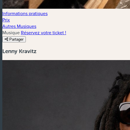
Informations pratiques
Prix
Autres Musiques
Musique
Réservez votre ticket !
Partager
Lenny Kravitz