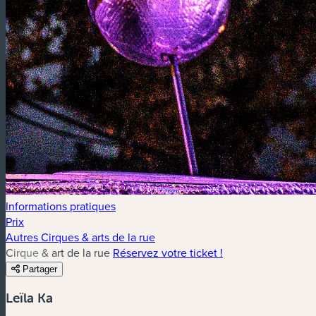
Informations pratiques
Prix
Autres Cirques & arts de la rue
Cirque & art de la rue
Réservez votre ticket !
Partager
Leïla Ka