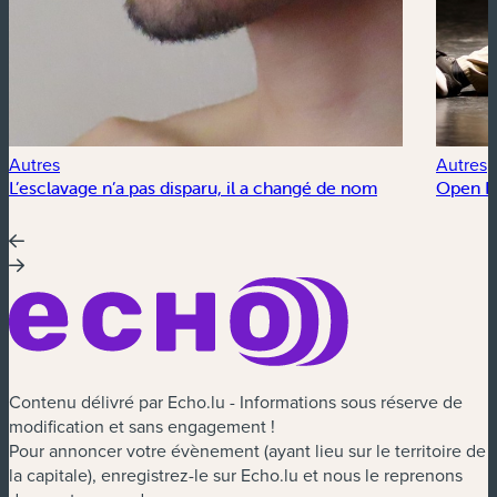
Autres
Autres
L’esclavage n’a pas disparu, il a changé de nom
Open Fl
Contenu délivré par Echo.lu - Informations sous réserve de
modification et sans engagement !
Pour annoncer votre évènement (ayant lieu sur le territoire de
la capitale), enregistrez-le sur Echo.lu et nous le reprenons