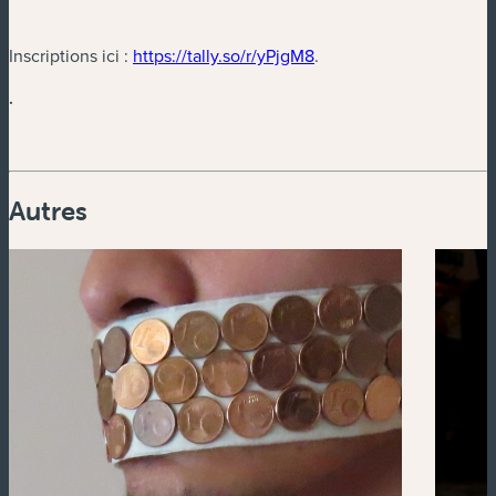
(nouvelle fenêtre)
(nouvelle fenêtre)
Inscriptions ici :
https://tally.so/r/yPjgM8
.
.
Autres