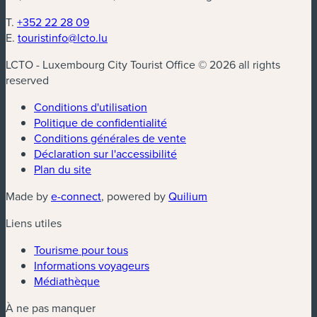
T.
+352 22 28 09
E.
touristinfo@lcto.lu
LCTO - Luxembourg City Tourist Office © 2026 all rights
reserved
Conditions d'utilisation
Politique de confidentialité
Conditions générales de vente
Déclaration sur l'accessibilité
Plan du site
(nouvelle fenêtre)
(nouvelle fenêtre)
Made by
e-connect
, powered by
Quilium
Liens utiles
Tourisme pour tous
Informations voyageurs
Médiathèque
À ne pas manquer