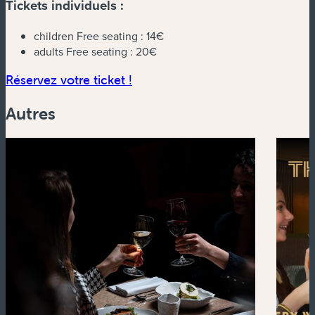
Tickets individuels :
children Free seating :
14€
adults Free seating :
20€
(nouvelle fenêtre)
Réservez votre ticket !
Autres