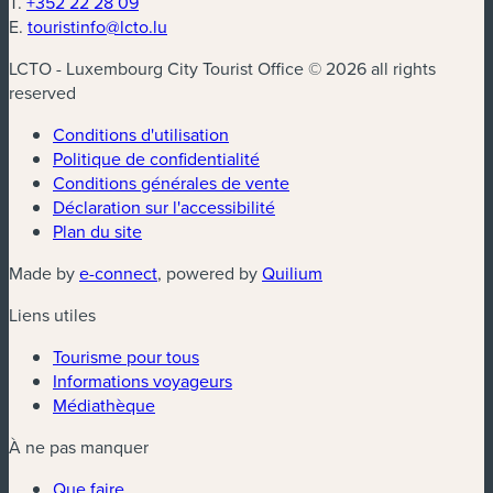
T.
+352 22 28 09
E.
touristinfo@lcto.lu
LCTO - Luxembourg City Tourist Office © 2026 all rights
reserved
Conditions d'utilisation
Politique de confidentialité
Conditions générales de vente
Déclaration sur l'accessibilité
Plan du site
(nouvelle fenêtre)
(nouvelle fenêtre)
Made by
e-connect
, powered by
Quilium
Liens utiles
Tourisme pour tous
Informations voyageurs
Médiathèque
À ne pas manquer
Que faire