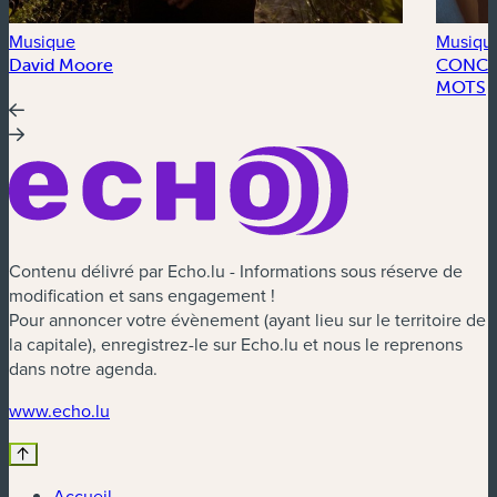
Musique
Musiqu
David Moore
CONCER
MOTS
Contenu délivré par Echo.lu - Informations sous réserve de
modification et sans engagement !
Pour annoncer votre évènement (ayant lieu sur le territoire de
la capitale), enregistrez-le sur Echo.lu et nous le reprenons
dans notre agenda.
(nouvelle fenêtre)
www.echo.lu
Accueil