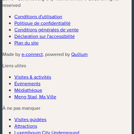
reserved
Conditions d'utilisation
Politique de confidentialité
Conditions générales de vente
Déclaration sur l'accessibilité
Plan du site
(nouvelle fenêtre)
(nouvelle fenêtre)
Made by
e-connect
, powered by
Quilium
Liens utiles
Visites & activités
Événements
Médiathèque
Meng Stad, Ma Ville
À ne pas manquer
Visites guidées
Attractions
Luxembourg City Underground