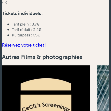
Tickets individuels :
Tarif plein :
3.7€
Tarif réduit :
2.4€
Kulturpass :
1.5€
(nouvelle fenêtre)
Réservez votre ticket !
Autres Films & photographies