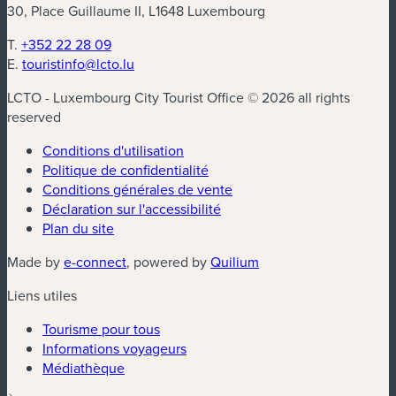
30, Place Guillaume II, L1648 Luxembourg
T.
+352 22 28 09
E.
touristinfo@lcto.lu
LCTO - Luxembourg City Tourist Office © 2026 all rights
reserved
Conditions d'utilisation
Politique de confidentialité
Conditions générales de vente
Déclaration sur l'accessibilité
Plan du site
(nouvelle fenêtre)
(nouvelle fenêtre)
Made by
e-connect
, powered by
Quilium
Liens utiles
Tourisme pour tous
Informations voyageurs
Médiathèque