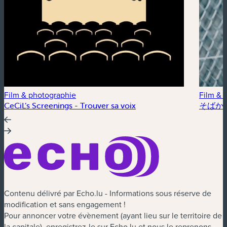
Film & photographie
Film & 
CeCiL’s Screenings - Trouver sa voix
そばかす /
Contenu délivré par Echo.lu - Informations sous réserve de
modification et sans engagement !
Pour annoncer votre évènement (ayant lieu sur le territoire de
la capitale), enregistrez-le sur Echo.lu et nous le reprenons