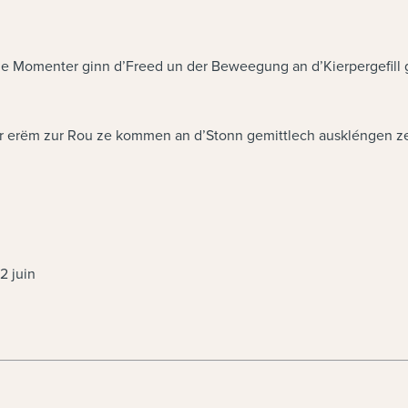
omenter ginn d’Freed un der Beweegung an d’Kierpergefill ges
fir erëm zur Rou ze kommen an d’Stonn gemittlech auskléngen ze
2 juin