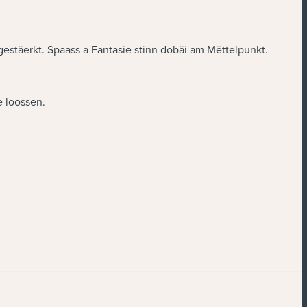
täerkt. Spaass a Fantasie stinn dobäi am Mëttelpunkt.
 loossen.