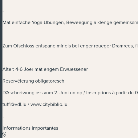
.
Mat einfache Yoga-Übungen, Beweegung a klenge gemeinsame M
Zum Ofschloss entspane mir eis bei enger roueger Dramrees, 
Alter: 4-6 Joer mat engem Erwuessener
Reservéierung obligatoresch.
D'Aschreiwung ass vum 2. Juni un op / Inscriptions à partir du 0
tuffi@vdl.lu
/ www.citybiblio.lu
.
Informations importantes