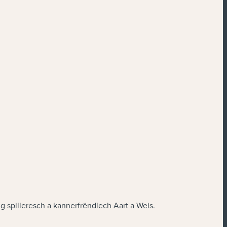
pilleresch a kannerfrëndlech Aart a Weis.