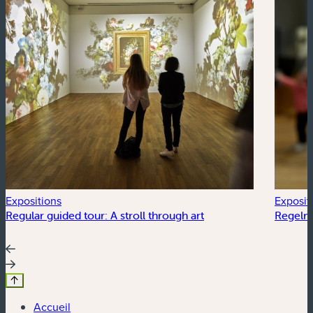
Expositions
Exposit
Regular guided tour: A stroll through art
Regelm
Accueil