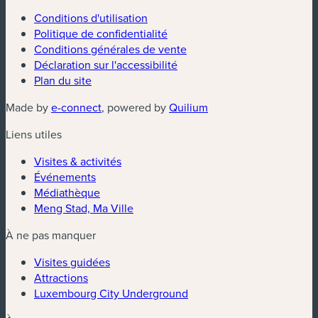
Conditions d'utilisation
Politique de confidentialité
Conditions générales de vente
Déclaration sur l'accessibilité
Plan du site
(nouvelle fenêtre)
(nouvelle fenêtre)
Made by
e-connect
, powered by
Quilium
Liens utiles
Visites & activités
Événements
Médiathèque
Meng Stad, Ma Ville
À ne pas manquer
Visites guidées
Attractions
Luxembourg City Underground