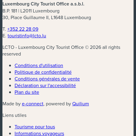
Luxembourg City Tourist Office a.s.b.l.
B.P. 181 | L2011 Luxembourg
30, Place Guillaume II, L1648 Luxembourg
T.
+352 22 28 09
E.
touristinfo@lcto.lu
LCTO - Luxembourg City Tourist Office © 2026 all rights
reserved
Conditions d'utilisation
Politique de confidentialité
Conditions générales de vente
Déclaration sur l'accessibilité
Plan du site
(nouvelle fenêtre)
(nouvelle fenêtre)
Made by
e-connect
, powered by
Quilium
Liens utiles
Tourisme pour tous
Informations voyageurs