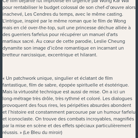
Ce film déjanté fut improvisé en urgence par Wong Kar Wai
pour rentabiliser le budget colossal de son chef-d’œuvre alors
inachevé, Les Cendres du temps, avec le même casting.
L’intrigue, inspiré par le même roman que le film de Wong
mais en clé over-the-top, suit une princesse déchue alliée à
des guerriers farfelus pour récupérer un manuel d'arts
martiaux sacré. Au cœur de cette parodie, Leslie Cheung
dynamite son image d’icône romantique en incarnant un
bretteur narcissique, excentrique et hilarant.
« Un patchwork unique, singulier et éclatant de film
fantastique, film de sabre, épopée spirituelle et ésotérique.
Mais la virtuosité technique est aussi de mise. On a ici un
long-métrage très drôle, très rythmé et coloré. Les dialogues
provoquent des fous rires, les péripéties absurdes abondent
et l’histoire est constamment parcourue par un humour farfelu
et iconoclaste. On trouve des combats incroyables, magnifiés
par la mise en scène et des effets spéciaux particulièrement
réussis. » (Le Bleu du miroir)