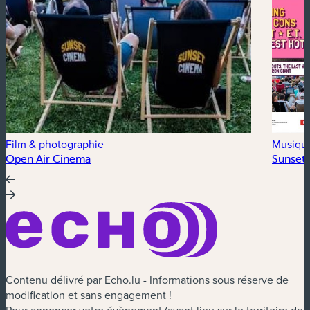
Film & photographie
Musiqu
Open Air Cinema
Sunset 
Contenu délivré par Echo.lu - Informations sous réserve de
modification et sans engagement !