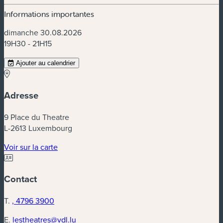
Informations importantes
dimanche 30.08.2026
19H30 - 21H15
Ajouter au calendrier
Adresse
9 Place du Theatre
L-2613 Luxembourg
(nouvelle fenêtre)
Voir sur la carte
Contact
T.
, 4796 3900
E.
lestheatres@vdl.lu