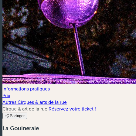
Informations pratiques
Prix
Autres Cirques & arts de la rue
Cirque & art de la rue
Réservez votre ticket !
Partager
La Gouineraie