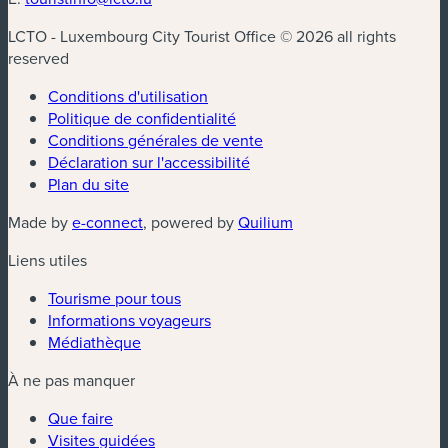
LCTO - Luxembourg City Tourist Office © 2026 all rights
reserved
Conditions d'utilisation
Politique de confidentialité
Conditions générales de vente
Déclaration sur l'accessibilité
Plan du site
(nouvelle fenêtre)
(nouvelle fenêtre)
Made by
e-connect
, powered by
Quilium
Liens utiles
Tourisme pour tous
Informations voyageurs
Médiathèque
À ne pas manquer
Que faire
Visites guidées