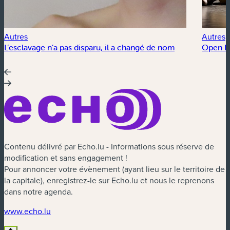
Autres
Autres
L’esclavage n’a pas disparu, il a changé de nom
Open Fl
Contenu délivré par Echo.lu - Informations sous réserve de
modification et sans engagement !
Pour annoncer votre évènement (ayant lieu sur le territoire de
la capitale), enregistrez-le sur Echo.lu et nous le reprenons
dans notre agenda.
(nouvelle fenêtre)
www.echo.lu