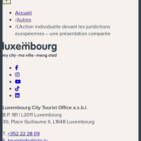
Accueil
/
Autres
/
L’Action individuelle devant les juridictions
européennes – une présentation comparée
Luxembourg City Tourist Office a.s.b.l.
B.P. 181 | L2011 Luxembourg
30, Place Guillaume II, L1648 Luxembourg
T.
+352 22 28 09
E.
touristinfo@lcto.lu