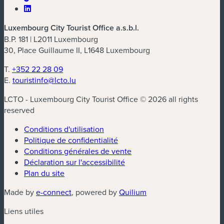
Luxembourg City Tourist Office a.s.b.l.
B.P. 181 | L2011 Luxembourg
30, Place Guillaume II, L1648 Luxembourg
T.
+352 22 28 09
E.
touristinfo@lcto.lu
LCTO - Luxembourg City Tourist Office © 2026 all rights
reserved
Conditions d'utilisation
Politique de confidentialité
Conditions générales de vente
Déclaration sur l'accessibilité
Plan du site
(nouvelle fenêtre)
(nouvelle fenêtre)
Made by
e-connect
, powered by
Quilium
Liens utiles