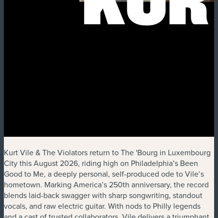
Kurt Vile & The Violators return to The 'Bourg in Luxembourg
City this August 2026, riding high on Philadelphia’s Been
Good to Me, a deeply personal, self-produced ode to Vile’s
hometown. Marking America’s 250th anniversary, the record
blends laid-back swagger with sharp songwriting, standout
vocals, and raw electric guitar. With nods to Philly legends
and a cast of trusted collaborators, Vile delivers a triumphant