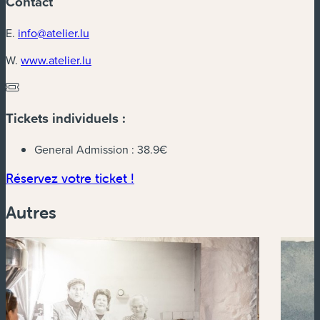
Contact
E.
info@atelier.lu
(nouvelle fenêtre)
W.
www.atelier.lu
Tickets individuels :
General Admission :
38.9€
(nouvelle fenêtre)
Réservez votre ticket !
Autres