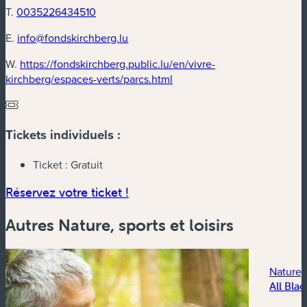
T.
0035226434510
E.
info@fondskirchberg.lu
W.
https://fondskirchberg.public.lu/en/vivre-
(nouvelle fenêtre)
kirchberg/espaces-verts/parcs.html
Tickets individuels :
Ticket :
Gratuit
(nouvelle fenêtre)
Réservez votre ticket !
Autres Nature, sports et loisirs
Nature, 
All Blac