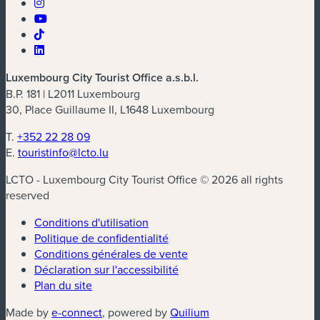
Luxembourg City Tourist Office a.s.b.l.
B.P. 181 | L2011 Luxembourg
30, Place Guillaume II, L1648 Luxembourg
T.
+352 22 28 09
E.
touristinfo@lcto.lu
LCTO - Luxembourg City Tourist Office © 2026 all rights
reserved
Conditions d'utilisation
Politique de confidentialité
Conditions générales de vente
Déclaration sur l'accessibilité
Plan du site
(nouvelle fenêtre)
(nouvelle fenêtre)
Made by
e-connect
, powered by
Quilium