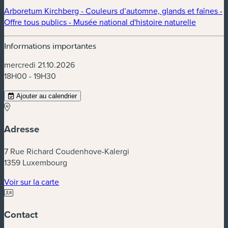
Arboretum Kirchberg - Couleurs d’automne, glands et faînes -
(nouvelle
Offre tous publics - Musée national d'histoire naturelle
Informations importantes
mercredi 21.10.2026
18H00 - 19H30
Ajouter au calendrier
Adresse
7 Rue Richard Coudenhove-Kalergi
1359 Luxembourg
(nouvelle fenêtre)
Voir sur la carte
Contact