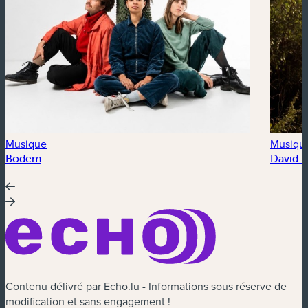
Musique
Musiqu
Bodem
David 
Contenu délivré par Echo.lu - Informations sous réserve de
modification et sans engagement !