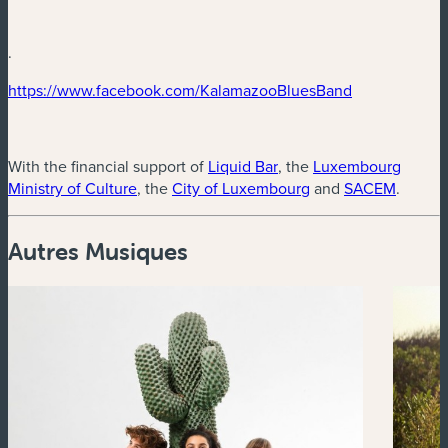
.
(nouvelle fenêtre)
(nouvelle fenê
https://www.facebook.com/KalamazooBluesBand
(nouvelle fenêtre)
With the financial support of
Liquid Bar
, the
Luxembourg
(nouvelle fenêtre)
(nouvelle fenêtre)
(nouvel
Ministry of Culture
, the
City of Luxembourg
and
SACEM
.
Autres Musiques