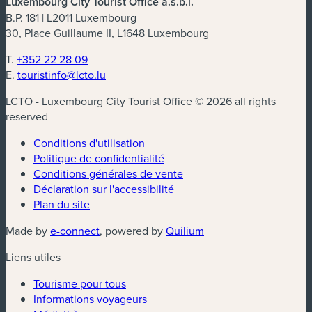
Luxembourg City Tourist Office a.s.b.l.
B.P. 181 | L2011 Luxembourg
30, Place Guillaume II, L1648 Luxembourg
T.
+352 22 28 09
E.
touristinfo@lcto.lu
LCTO - Luxembourg City Tourist Office © 2026 all rights
reserved
Conditions d'utilisation
Politique de confidentialité
Conditions générales de vente
Déclaration sur l'accessibilité
Plan du site
(nouvelle fenêtre)
(nouvelle fenêtre)
Made by
e-connect
, powered by
Quilium
Liens utiles
Tourisme pour tous
Informations voyageurs