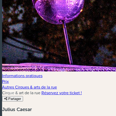
Informations pratiques
Prix
Autres Cirques & arts de la rue
Cirque & art de la rue
Réservez votre ticket !
Partager
Julius Caesar