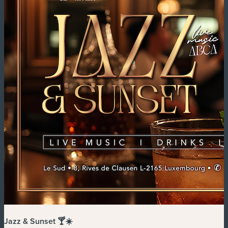
Jazz & Sunset 🍸☀️