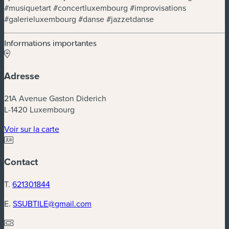
#musiquetart #concertluxembourg #improvisations
#galerieluxembourg #danse #jazzetdanse
Informations importantes
Adresse
21A Avenue Gaston Diderich
L-1420 Luxembourg
(nouvelle fenêtre)
Voir sur la carte
Contact
T.
621301844
E.
SSUBTILE@gmail.com