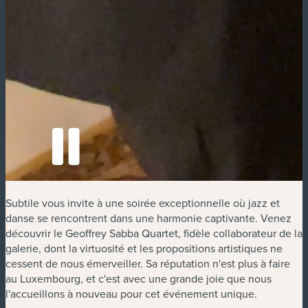
Subtile vous invite à une soirée exceptionnelle où jazz et
danse se rencontrent dans une harmonie captivante. Venez
découvrir le Geoffrey Sabba Quartet, fidèle collaborateur de la
galerie, dont la virtuosité et les propositions artistiques ne
cessent de nous émerveiller. Sa réputation n'est plus à faire
au Luxembourg, et c'est avec une grande joie que nous
l'accueillons à nouveau pour cet événement unique.