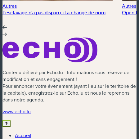
Autres
Autres
L’esclavage n’a pas disparu, il a changé de nom
Open Fl
Contenu délivré par Echo.lu - Informations sous réserve de
modification et sans engagement !
Pour annoncer votre évènement (ayant lieu sur le territoire de
la capitale), enregistrez-le sur Echo.lu et nous le reprenons
dans notre agenda.
(nouvelle fenêtre)
www.echo.lu
Accueil