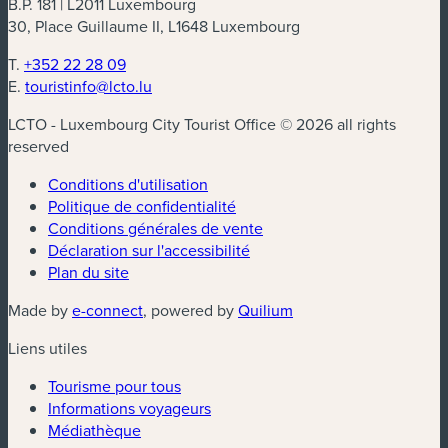
B.P. 181 | L2011 Luxembourg
30, Place Guillaume II, L1648 Luxembourg
T.
+352 22 28 09
E.
touristinfo@lcto.lu
LCTO - Luxembourg City Tourist Office © 2026 all rights
reserved
Conditions d'utilisation
Politique de confidentialité
Conditions générales de vente
Déclaration sur l'accessibilité
Plan du site
(nouvelle fenêtre)
(nouvelle fenêtre)
Made by
e-connect
, powered by
Quilium
Liens utiles
Tourisme pour tous
Informations voyageurs
Médiathèque