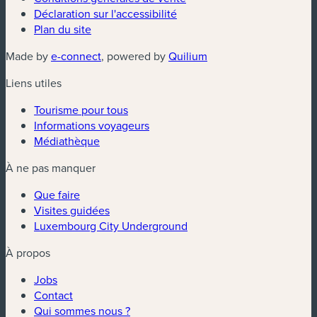
Déclaration sur l'accessibilité
Plan du site
(nouvelle fenêtre)
(nouvelle fenêtre)
Made by
e-connect
, powered by
Quilium
Liens utiles
Tourisme pour tous
Informations voyageurs
Médiathèque
À ne pas manquer
Que faire
Visites guidées
Luxembourg City Underground
À propos
Jobs
Contact
Qui sommes nous ?