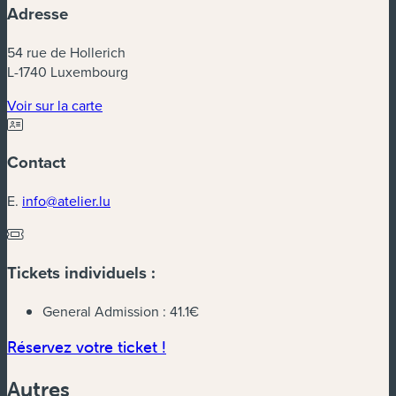
Adresse
54 rue de Hollerich
L-1740 Luxembourg
(nouvelle fenêtre)
Voir sur la carte
Contact
E.
info@atelier.lu
Tickets individuels :
General Admission :
41.1€
(nouvelle fenêtre)
Réservez votre ticket !
Autres