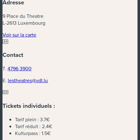
Adresse
9 Place du Theatre
L-2613 Luxembourg
(nouvelle fenêtre)
Voir sur la carte
Contact
T.
4796 3900
E.
lestheatres@vdl.lu
Tickets individuels :
Tarif plein :
3.7€
Tarif réduit :
2.4€
Kulturpass :
1.5€