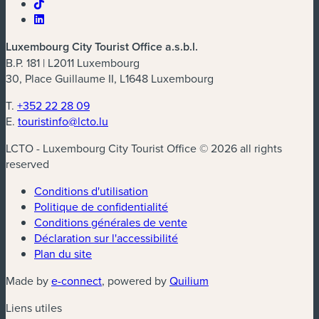
Luxembourg City Tourist Office a.s.b.l.
B.P. 181 | L2011 Luxembourg
30, Place Guillaume II, L1648 Luxembourg
T.
+352 22 28 09
E.
touristinfo@lcto.lu
LCTO - Luxembourg City Tourist Office © 2026 all rights
reserved
Conditions d'utilisation
Politique de confidentialité
Conditions générales de vente
Déclaration sur l'accessibilité
Plan du site
(nouvelle fenêtre)
(nouvelle fenêtre)
Made by
e-connect
, powered by
Quilium
Liens utiles