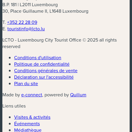
B.P. 181 | L2011 Luxembourg
30, Place Guillaume II, L1648 Luxembourg
T.
+352 22 28 09
E.
touristinfo@lcto.lu
LCTO - Luxembourg City Tourist Office © 2025 all rights
reserved
Conditions d'utilisation
Politique de confidentialité
Conditions générales de vente
Déclaration sur l'accessibilité
Plan du site
(nouvelle fenêtre)
(nouvelle fenêtre)
Made by
e-connect
, powered by
Quilium
Liens utiles
Visites & activités
Événements
Médiathèque