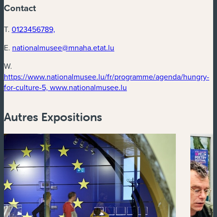
Contact
T.
0123456789,
E.
nationalmusee@mnaha.etat.lu
W.
https://www.nationalmusee.lu/fr/programme/agenda/hungry-
(nouvelle fenêtre)
for-culture-5, www.nationalmusee.lu
Autres Expositions