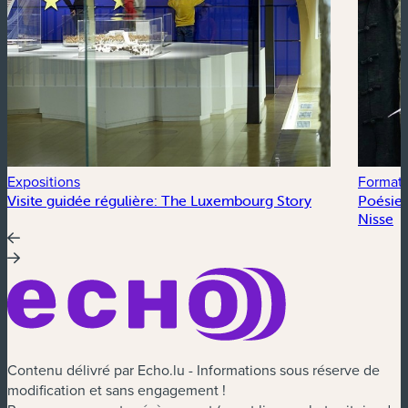
Expositions
Formati
Visite guidée régulière: The Luxembourg Story
Poésie 
Nisse
Contenu délivré par Echo.lu - Informations sous réserve de
modification et sans engagement !