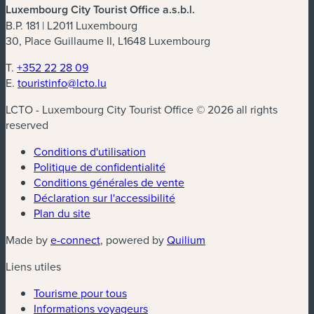
Luxembourg City Tourist Office a.s.b.l.
B.P. 181 | L2011 Luxembourg
30, Place Guillaume II, L1648 Luxembourg
T.
+352 22 28 09
E.
touristinfo@lcto.lu
LCTO - Luxembourg City Tourist Office © 2026 all rights
reserved
Conditions d'utilisation
Politique de confidentialité
Conditions générales de vente
Déclaration sur l'accessibilité
Plan du site
(nouvelle fenêtre)
(nouvelle fenêtre)
Made by
e-connect
, powered by
Quilium
Liens utiles
Tourisme pour tous
Informations voyageurs