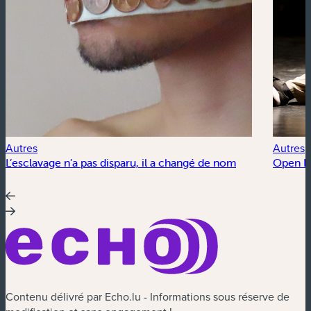
Autres
Autres
L’esclavage n’a pas disparu, il a changé de nom
Open Fl
Contenu délivré par Echo.lu - Informations sous réserve de