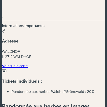
.
Informations importantes
Adresse
WALDHOF
L-2712 WALDHOF
(nouvelle fenêtre)
Voir sur la carte
Tickets individuels :
Randonnée aux herbes Waldhof/Grünewald :
20€
Randonnée aux herbes en images