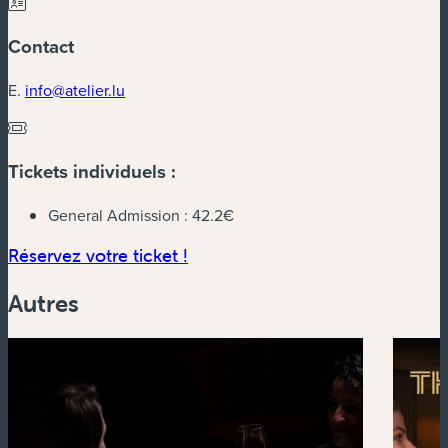
Contact
E.
info@atelier.lu
Tickets individuels :
General Admission :
42.2€
(nouvelle fenêtre)
Réservez votre ticket !
Autres