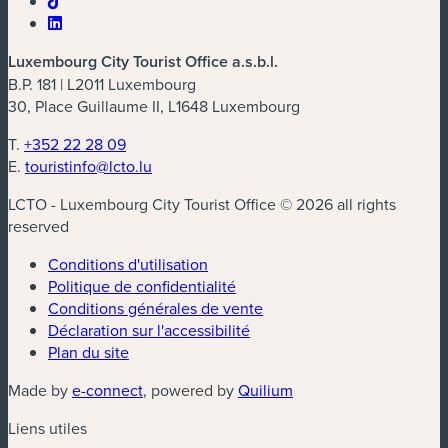
Luxembourg City Tourist Office a.s.b.l.
B.P. 181 | L2011 Luxembourg
30, Place Guillaume II, L1648 Luxembourg
T.
+352 22 28 09
E.
touristinfo@lcto.lu
LCTO - Luxembourg City Tourist Office © 2026 all rights
reserved
Conditions d'utilisation
Politique de confidentialité
Conditions générales de vente
Déclaration sur l'accessibilité
Plan du site
(nouvelle fenêtre)
(nouvelle fenêtre)
Made by
e-connect
, powered by
Quilium
Liens utiles