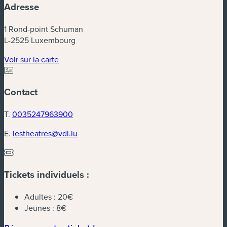
Adresse
1 Rond-point Schuman
L-2525 Luxembourg
(nouvelle fenêtre)
Voir sur la carte
Contact
T.
0035247963900
E.
lestheatres@vdl.lu
Tickets individuels :
Adultes :
20€
Jeunes :
8€