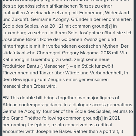
des zeitgenössischen afrikanischen Tanzes zu einer
kraftvollen Auseinandersetzung mit Erinnerung, Widerstand
und Zukunft. Germaine Acogny, Gründerin der renommierten
École des Sables, war 20 · 21 mit
common ground[s]
in
Luxemburg zu sehen. In ihrem Solo
Joséphine
nähert sie sich
Josephine Baker, Ikone der Goldenen Zwanziger, und
hinterfragt die mit ihr verbundenen exotischen Mythen. Der
südafrikanische Choreograf Gregory Maqoma, 2018 mit Via
Katlehong in Luxemburg zu Gast, zeigt seine neue
Produktion
Bantu
(„Menschen“) – ein Stück für zwölf
Tänzerinnen und Tänzer über Würde und Verbundenheit, in
dem Bewegung zum Zeugnis eines gemeinsamen
menschlichen Erbes wird.
EN
This double bill brings together two major figures of
African contemporary dance in a dialogue across generations.
Germaine Acogny, founder of the École des Sables, returns to
the Grand Théâtre following
common ground[s]
in 2021,
performing
Joséphine
, a solo conceived as a critical
encounter with Josephine Baker. Rather than a portrait, it