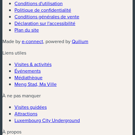
Conditions d'utilisation
Politique de confidentialité
Conditions générales de vente
Déclaration sur l'accessibilité
Plan du site
(nouvelle fenêtre)
(nouvelle fenêtre)
Made by
e-connect
, powered by
Quilium
Liens utiles
Visites & activités
Événements
Médiathèque
Meng Stad, Ma Ville
À ne pas manquer
Visites guidées
Attractions
Luxembourg City Underground
À propos