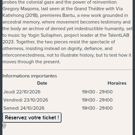
probes the colonial gaze and the power of reinvention.
Gregory Maqoma, last seen at the Grand Théâtre with Via
Katlehong (2018), premieres
Bantu
, a new work grounded in
ancestral memory, where movement becomes testimony and
the body an archive of denied yet indestructible humanity, set
to music by Yogin Sullaphen, project leader at the TalentLAB
2023. Together, the two pieces resist the spectacle of
otherness, insisting instead on dignity, defiance, and
interconnectedness, not to illustrate history, but to test how it
moves through the present.
Informations importantes
Date
Horaires
Dates et horaires
Jeudi 22/10/2026
19H30 - 21H00
Vendredi 23/10/2026
19H30 - 21H00
Samedi 24/10/2026
19H30 - 21H00
Réservez votre ticket !