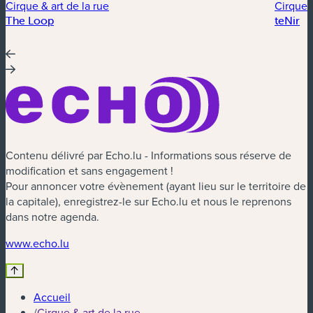
Cirque & art de la rue
Cirque &
The Loop
teNir
Contenu délivré par Echo.lu - Informations sous réserve de
modification et sans engagement !
Pour annoncer votre évènement (ayant lieu sur le territoire de
la capitale), enregistrez-le sur Echo.lu et nous le reprenons
dans notre agenda.
(nouvelle fenêtre)
www.echo.lu
Accueil
/
Cirque & art de la rue