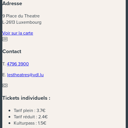
Adresse
9 Place du Theatre
L-2613 Luxembourg
(nouvelle fenêtre)
Voir sur la carte
Contact
T.
4796 3900
E.
lestheatres@vdl.lu
Tickets individuels :
Tarif plein :
3.7€
Tarif réduit :
2.4€
Kulturpass :
1.5€