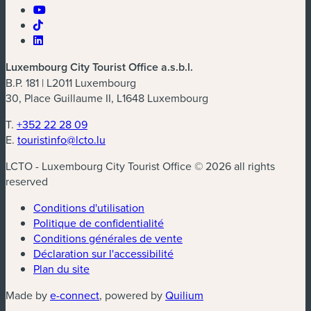
Luxembourg City Tourist Office a.s.b.l.
B.P. 181 | L2011 Luxembourg
30, Place Guillaume II, L1648 Luxembourg
T.
+352 22 28 09
E.
touristinfo@lcto.lu
LCTO - Luxembourg City Tourist Office © 2026 all rights
reserved
Conditions d'utilisation
Politique de confidentialité
Conditions générales de vente
Déclaration sur l'accessibilité
Plan du site
(nouvelle fenêtre)
(nouvelle fenêtre)
Made by
e-connect
, powered by
Quilium