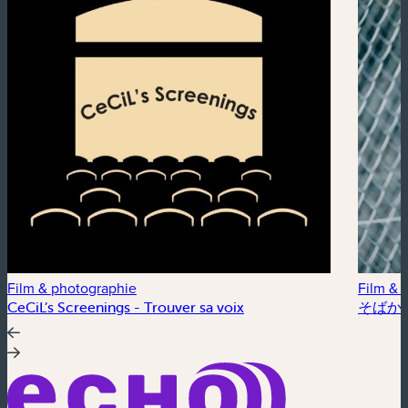
Film & photographie
Film & 
CeCiL’s Screenings - Trouver sa voix
そばかす /