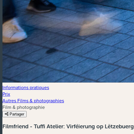
Informations pratiques
Prix
Autres Films & photographies
Film & photographie
Partager
Filmfriend - Tuffi Atelier: Virféierung op Lëtzebuer