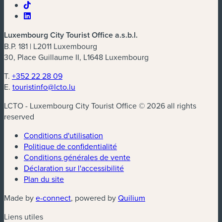
Luxembourg City Tourist Office a.s.b.l.
B.P. 181 | L2011 Luxembourg
30, Place Guillaume II, L1648 Luxembourg
T.
+352 22 28 09
E.
touristinfo@lcto.lu
LCTO - Luxembourg City Tourist Office © 2026 all rights
reserved
Conditions d'utilisation
Politique de confidentialité
Conditions générales de vente
Déclaration sur l'accessibilité
Plan du site
(nouvelle fenêtre)
(nouvelle fenêtre)
Made by
e-connect
, powered by
Quilium
Liens utiles