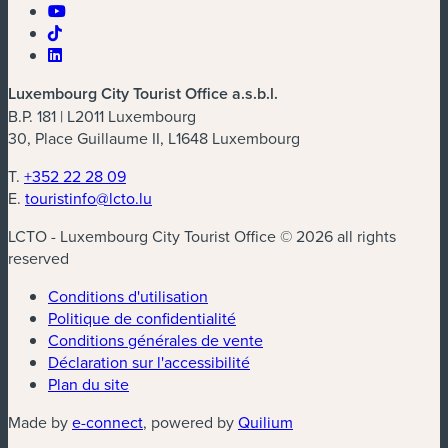
Luxembourg City Tourist Office a.s.b.l.
B.P. 181 | L2011 Luxembourg
30, Place Guillaume II, L1648 Luxembourg
T.
+352 22 28 09
E.
touristinfo@lcto.lu
LCTO - Luxembourg City Tourist Office © 2026 all rights
reserved
Conditions d'utilisation
Politique de confidentialité
Conditions générales de vente
Déclaration sur l'accessibilité
Plan du site
(nouvelle fenêtre)
(nouvelle fenêtre)
Made by
e-connect
, powered by
Quilium