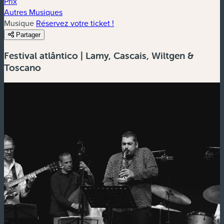
Prix
Autres Musiques
Musique
Réservez votre ticket !
Partager
Festival atlântico | Lamy, Cascais, Wiltgen &
Toscano