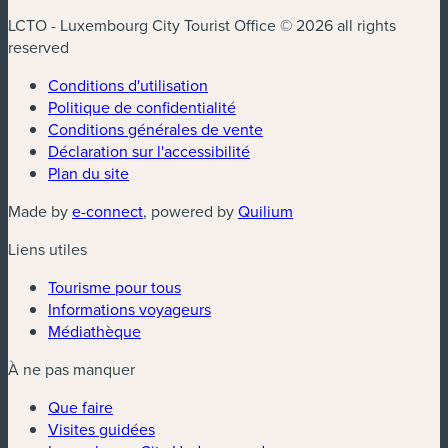
LCTO - Luxembourg City Tourist Office © 2026 all rights
reserved
Conditions d'utilisation
Politique de confidentialité
Conditions générales de vente
Déclaration sur l'accessibilité
Plan du site
(nouvelle fenêtre)
(nouvelle fenêtre)
Made by
e-connect
, powered by
Quilium
Liens utiles
Tourisme pour tous
Informations voyageurs
Médiathèque
À ne pas manquer
Que faire
Visites guidées