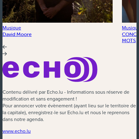
Musique
Musiqu
David Moore
CONCER
MOTS
Contenu délivré par Echo.lu - Informations sous réserve de
modification et sans engagement !
Pour annoncer votre évènement (ayant lieu sur le territoire de
la capitale), enregistrez-le sur Echo.lu et nous le reprenons
dans notre agenda.
(nouvelle fenêtre)
www.echo.lu