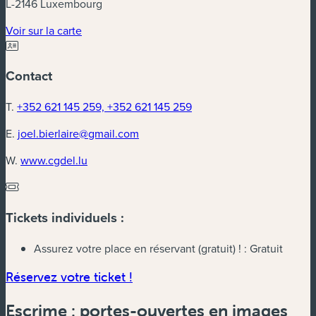
L-2146 Luxembourg
(nouvelle fenêtre)
Voir sur la carte
Contact
T.
+352 621 145 259, +352 621 145 259
E.
joel.bierlaire@gmail.com
(nouvelle fenêtre)
W.
www.cgdel.lu
Tickets individuels :
Assurez votre place en réservant (gratuit) ! :
Gratuit
(nouvelle fenêtre)
Réservez votre ticket !
Escrime : portes-ouvertes en images