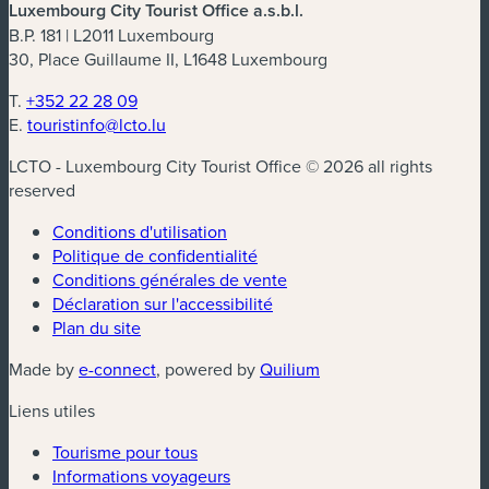
Luxembourg City Tourist Office a.s.b.l.
B.P. 181 | L2011 Luxembourg
30, Place Guillaume II, L1648 Luxembourg
T.
+352 22 28 09
E.
touristinfo@lcto.lu
LCTO - Luxembourg City Tourist Office © 2026 all rights
reserved
Conditions d'utilisation
Politique de confidentialité
Conditions générales de vente
Déclaration sur l'accessibilité
Plan du site
(nouvelle fenêtre)
(nouvelle fenêtre)
Made by
e-connect
, powered by
Quilium
Liens utiles
Tourisme pour tous
Informations voyageurs