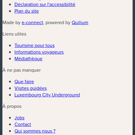
Déclaration sur l'accessibilité
Plan du site
(nouvelle fenêtre)
(nouvelle fenêtre)
Made by
e-connect
, powered by
Quilium
Liens utiles
Tourisme pour tous
Informations voyageurs
Médiathèque
À ne pas manquer
Que faire
Visites guidées
Luxembourg City Underground
À propos
Jobs
Contact
Qui sommes nous ?