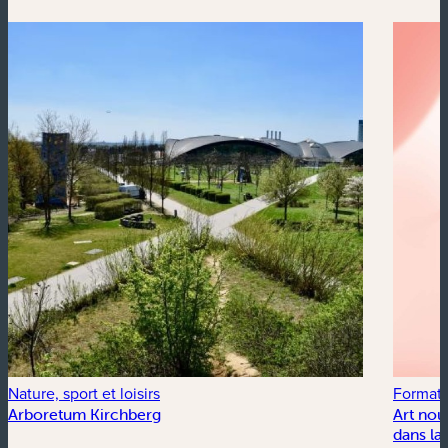
Nature, sport et loisirs
Formati
Arboretum Kirchberg
Art nou
dans la