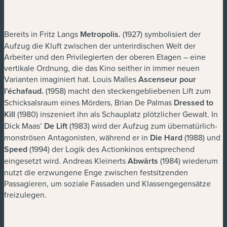
Bereits in Fritz Langs
Metropolis.
(1927) symbolisiert der
Aufzug die Kluft zwischen der unterirdischen Welt der
Arbeiter und den Privilegierten der oberen Etagen – eine
vertikale Ordnung, die das Kino seither in immer neuen
Varianten imaginiert hat. Louis Malles
Ascenseur pour
l'échafaud
.
(1958) macht den steckengebliebenen Lift zum
Schicksalsraum eines Mörders, Brian De Palmas
Dressed to
Kill
(1980) inszeniert ihn als Schauplatz plötzlicher Gewalt. In
Dick Maas’
De Lift
(1983) wird der Aufzug zum übernatürlich-
monströsen Antagonisten, während er in
Die Hard
(1988) und
Speed
(1994) der Logik des Actionkinos entsprechend
eingesetzt wird. Andreas Kleinerts
Abwärts
(1984) wiederum
nutzt die erzwungene Enge zwischen festsitzenden
Passagieren, um soziale Fassaden und Klassengegensätze
freizulegen.