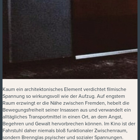
Kaum ein architektonisches Element verdichtet filmische
Spannung so wirkungsvoll wie der Aufzug. Auf engstem
Raum erzwingt er die Nähe zwischen Fremden, hebelt die
Bewegungsfreiheit seiner Insassen aus und verwandelt ein
alltägliches Transportmittel in einen Ort, an dem Angst,
Begehren und Gewalt hervorbrechen können. Im Kino ist der
Fahrstuhl daher niemals bloß funktionaler Zwischenraum,
sondern Brennglas psyischer und sozialer Spannungen.