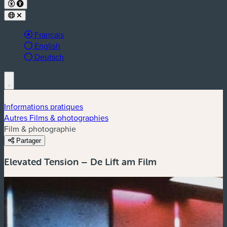
Langue active :
Français
English
Deutsch
Informations pratiques
Autres Films & photographies
Film & photographie
Partager
Elevated Tension – De Lift am Film