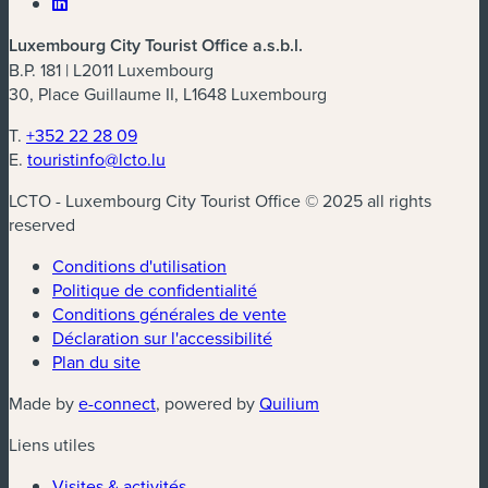
Luxembourg City Tourist Office a.s.b.l.
B.P. 181 | L2011 Luxembourg
30, Place Guillaume II, L1648 Luxembourg
T.
+352 22 28 09
E.
touristinfo@lcto.lu
LCTO - Luxembourg City Tourist Office © 2025 all rights
reserved
Conditions d'utilisation
Politique de confidentialité
Conditions générales de vente
Déclaration sur l'accessibilité
Plan du site
(nouvelle fenêtre)
(nouvelle fenêtre)
Made by
e-connect
, powered by
Quilium
Liens utiles
Visites & activités