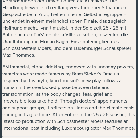
Veränderungen der Umwelt durch die Klimakrise. Die
Handlung bewegt sich entlang verschiedener Situationen –
Gespräche beim Arzt, Treffen in einer Selbsthilfegruppe –
und endet in einem melancholischen Finale, das zugleich
Hoffnung macht. lynn t musiol, in der Spielzeit 25 • 26 mit
Söhne
an den Théâtres de la Ville zu sehen, inszeniert die
Uraufführung mit Florian Kager, Ensemblemitglied des
Schlosstheaters Moers, und dem Luxemburger Schauspieler
Max Thommes.
EN
Immortal, blood-drinking, endowed with uncanny powers,
vampires were made famous by Bram Stoker’s
Dracula
.
Inspired by this myth, lynn t musiol’s new play follows a
human in the overlooked phase between bite and
transformation: as the body changes, fear, grief and
irreversible loss take hold. Through doctors’ appointments
and support groups, it reflects on illness and the climate crisis,
ending in fragile hope.
After
Söhne
in the 25 • 26 season, this
latest co-production with Schlosstheater Moers features an
international cast including Luxembourg actor Max Thommes.