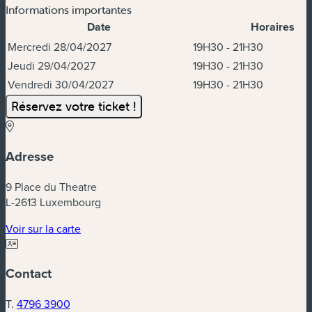
Informations importantes
Date
Horaires
Dates et horaires
Mercredi 28/04/2027
19H30 - 21H30
Jeudi 29/04/2027
19H30 - 21H30
Vendredi 30/04/2027
19H30 - 21H30
Réservez votre ticket !
Adresse
9 Place du Theatre
L-2613 Luxembourg
(nouvelle fenêtre)
Voir sur la carte
Contact
T.
4796 3900