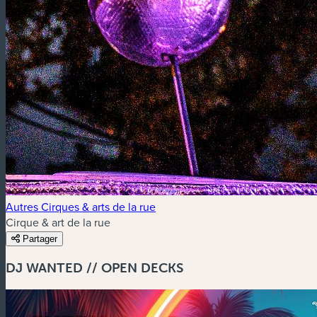
Autres Cirques & arts de la rue
Cirque & art de la rue
Partager
DJ WANTED // OPEN DECKS