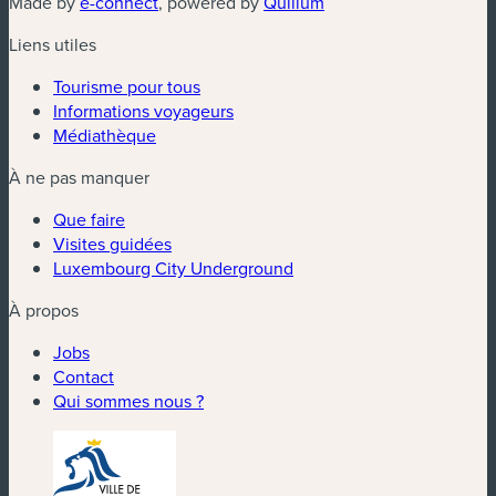
(nouvelle fenêtre)
(nouvelle fenêtre)
Made by
e-connect
, powered by
Quilium
Liens utiles
Tourisme pour tous
Informations voyageurs
Médiathèque
À ne pas manquer
Que faire
Visites guidées
Luxembourg City Underground
À propos
Jobs
Contact
Qui sommes nous ?
(nouvelle fenêtre)