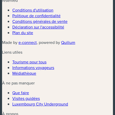
reserved
Conditions d'utilisation
Politique de confidentialité
Conditions générales de vente
Déclaration sur l'accessibilité
Plan du site
(nouvelle fenêtre)
(nouvelle fenêtre)
Made by
e-connect
, powered by
Quilium
Liens utiles
Tourisme pour tous
Informations voyageurs
Médiathèque
À ne pas manquer
Que faire
Visites guidées
Luxembourg City Underground
À propos