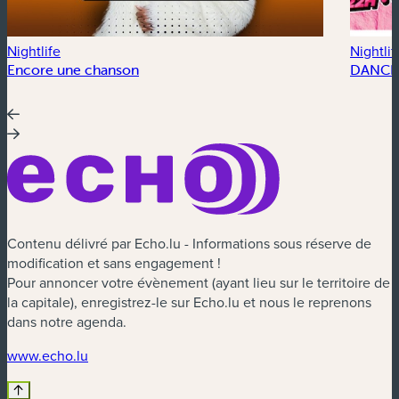
Nightlife
Nightlif
Encore une chanson
DANCE
Contenu délivré par Echo.lu - Informations sous réserve de
modification et sans engagement !
Pour annoncer votre évènement (ayant lieu sur le territoire de
la capitale), enregistrez-le sur Echo.lu et nous le reprenons
dans notre agenda.
(nouvelle fenêtre)
www.echo.lu