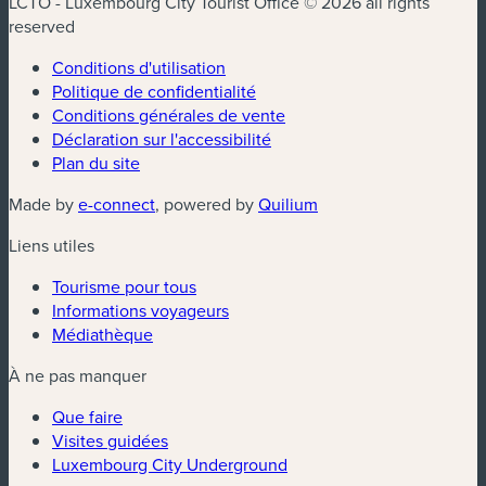
LCTO - Luxembourg City Tourist Office © 2026 all rights
reserved
Conditions d'utilisation
Politique de confidentialité
Conditions générales de vente
Déclaration sur l'accessibilité
Plan du site
(nouvelle fenêtre)
(nouvelle fenêtre)
Made by
e-connect
, powered by
Quilium
Liens utiles
Tourisme pour tous
Informations voyageurs
Médiathèque
À ne pas manquer
Que faire
Visites guidées
Luxembourg City Underground