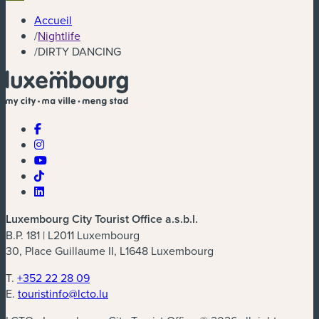
Accueil
/
Nightlife
/
DIRTY DANCING
Luxembourg City Tourist Office a.s.b.l.
B.P. 181 | L2011 Luxembourg
30, Place Guillaume II, L1648 Luxembourg
T.
+352 22 28 09
E.
touristinfo@lcto.lu