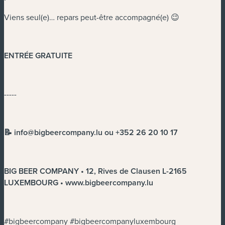
Viens seul(e)… repars peut-être accompagné(e) 😉
ENTRÉE GRATUITE
-----
📝
info@bigbeercompany.lu
ou +352 26 20 10 17
BIG BEER COMPANY • 12, Rives de Clausen L-2165
LUXEMBOURG • www.bigbeercompany.lu
#bigbeercompany #bigbeercompanyluxembourg