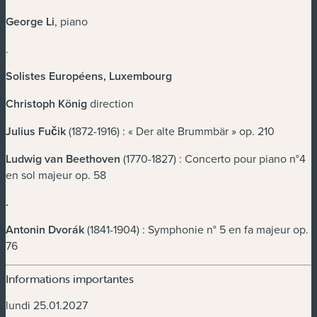
George Li
, piano
.
Solistes Européens, Luxembourg
Christoph König
direction
Julius Fučik
(1872-1916) : « Der alte Brummbär » op. 210
Ludwig van Beethoven
(1770-1827) : Concerto pour piano n°4
en sol majeur op. 58
.
Antonin Dvorák
(1841-1904) : Symphonie n° 5 en fa majeur op.
76
Informations importantes
lundi 25.01.2027