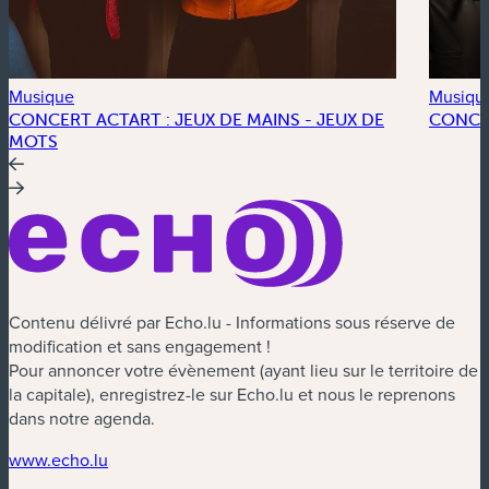
Musique
Musiqu
CONCERT ACTART : JEUX DE MAINS - JEUX DE
CONCE
MOTS
Contenu délivré par Echo.lu - Informations sous réserve de
modification et sans engagement !
Pour annoncer votre évènement (ayant lieu sur le territoire de
la capitale), enregistrez-le sur Echo.lu et nous le reprenons
dans notre agenda.
(nouvelle fenêtre)
www.echo.lu