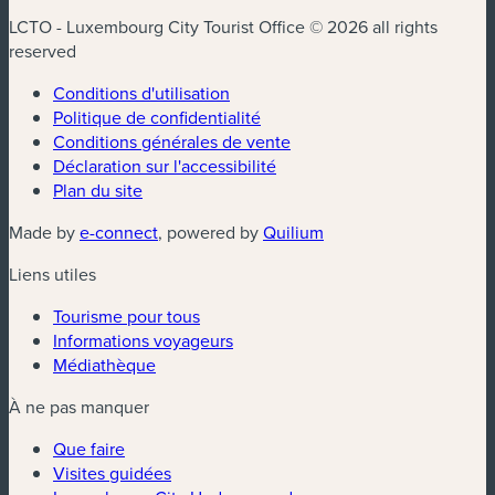
LCTO - Luxembourg City Tourist Office © 2026 all rights
reserved
Conditions d'utilisation
Politique de confidentialité
Conditions générales de vente
Déclaration sur l'accessibilité
Plan du site
(nouvelle fenêtre)
(nouvelle fenêtre)
Made by
e-connect
, powered by
Quilium
Liens utiles
Tourisme pour tous
Informations voyageurs
Médiathèque
À ne pas manquer
Que faire
Visites guidées