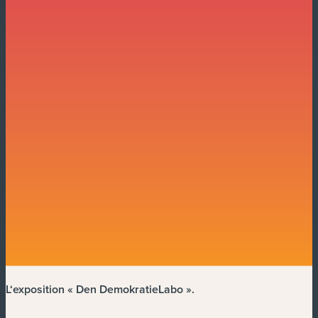
L‘exposition « Den DemokratieLabo »
.
.